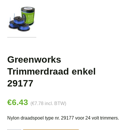
Greenworks
Trimmerdraad enkel
29177
€
6.43
(
€
7.78
incl. BTW)
Nylon draadspoel type nr. 29177 voor 24 volt trimmers.