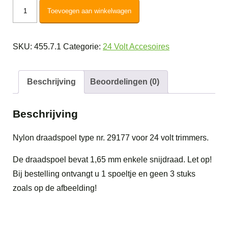
Greenworks
Toevoegen aan winkelwagen
Trimmerdraad
enkel
SKU:
455.7.1
Categorie:
24 Volt Accesoires
29177
aantal
Beschrijving
Beoordelingen (0)
Beschrijving
Nylon draadspoel type nr. 29177 voor 24 volt trimmers.
De draadspoel bevat 1,65 mm enkele snijdraad. Let op!
Bij bestelling ontvangt u 1 spoeltje en geen 3 stuks
zoals op de afbeelding!