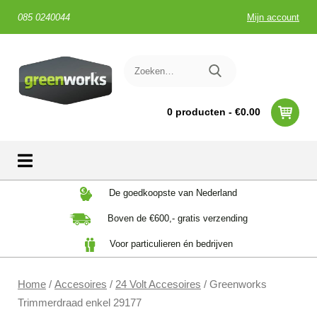
085 0240044
Mijn account
0 producten -
€
0.00
Skip
De goedkoopste van Nederland
to
Boven de €600,- gratis verzending
content
Voor particulieren én bedrijven
Home
/
Accesoires
/
24 Volt Accesoires
/ Greenworks
Trimmerdraad enkel 29177