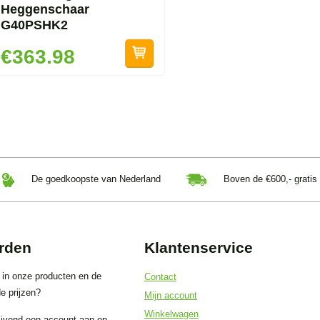
Heggenschaar
G40PSHK2
€363.98
De goedkoopste van Nederland
Boven de €600,- gratis
rden
Klantenservice
 in onze producten en de
Contact
e prijzen?
Mijn account
Winkelwagen
ijvend een account aan op