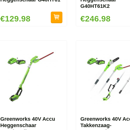
G40HT61K2
€129.98
€246.98
Greenworks 40V Accu
Greenworks 40V Ac
Heggenschaar
Takkenzaag-