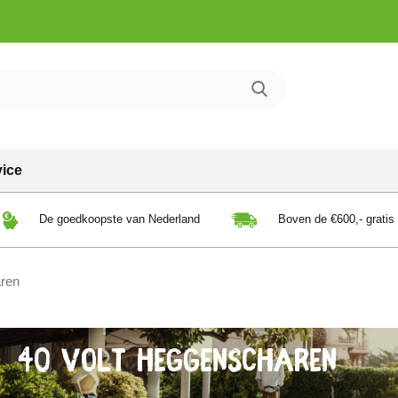
vice
De goedkoopste van Nederland
Boven de €600,- gratis
aren
40 Volt Heggenscharen