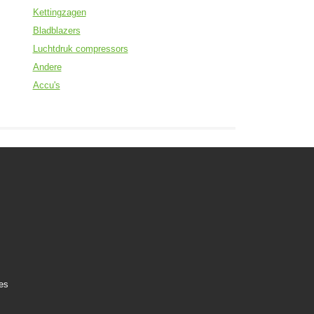
Kettingzagen
Bladblazers
Luchtdruk compressors
Andere
Accu's
es