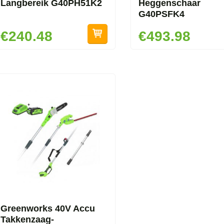
Langbereik G40PH51K2
Heggenschaar
G40PSFK4
€240.48
€493.98
Greenworks 40V Accu
Takkenzaag-