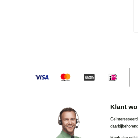
Klant wo
Geïnteresseerd
daarbijbehorend
Maak dan vrijbl