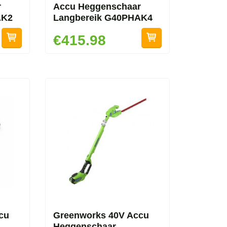
r
Accu Heggenschaar
AK2
Langbereik G40PHAK4
€415.98
cu
Greenworks 40V Accu
Heggenschaar