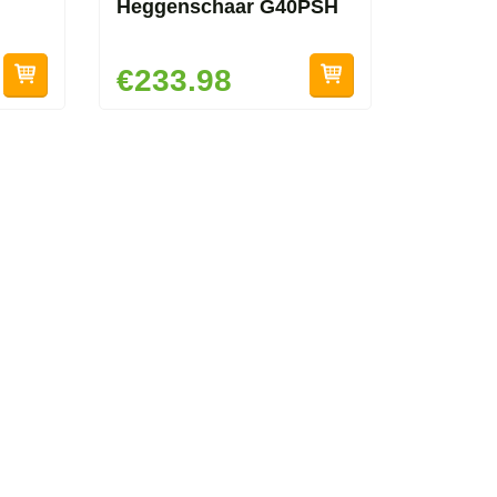
Heggenschaar G40PSH
€233.98