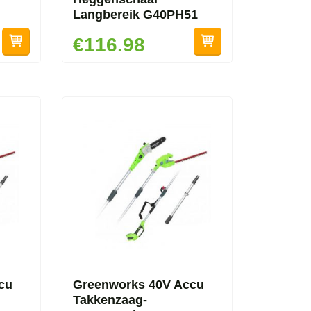
Langbereik G40PH51
€116.98
cu
Greenworks 40V Accu
Takkenzaag-