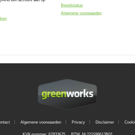
Bestelstatus
Algemene voorwaarden
aken
ontact
Algemene voorwaarden
Privacy
Disclaimer
Cooki
KVK-nummer: 67833675
BTW. NL221598613B01