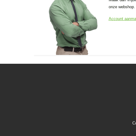
onze webshop.
Account aanm
C