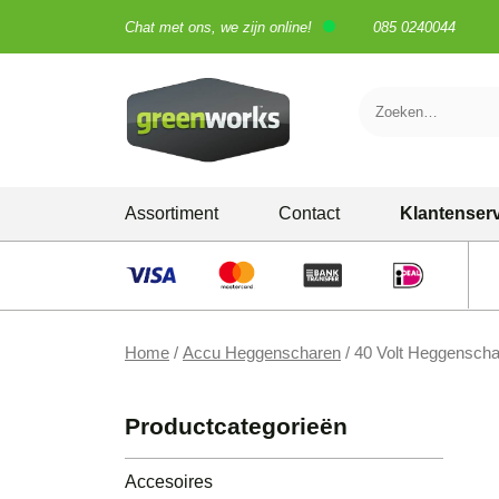
Chat met ons, we zijn online!
085 0240044
Skip
Assortiment
Contact
Klantenser
to
content
Grastrimmers
Grasmaaiers
Home
/
Accu Heggenscharen
/ 40 Volt Heggensch
Heggenscharen
Kettingzagen
Productcategorieën
Bladblazers
Accesoires