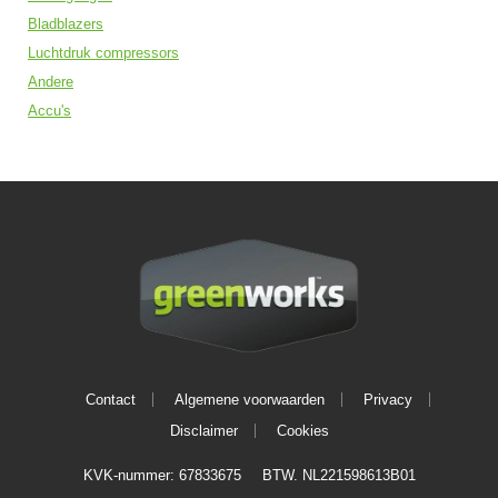
Bladblazers
Luchtdruk compressors
Andere
Accu's
Contact
Algemene voorwaarden
Privacy
Disclaimer
Cookies
KVK-nummer: 67833675
BTW. NL221598613B01