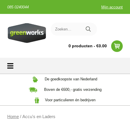
085 0240044
Mijn account
0 producten -
€
0.00
Skip
De goedkoopste van Nederland
to
Boven de €600,- gratis verzending
content
Voor particulieren én bedrijven
Home
/ Accu's en Laders