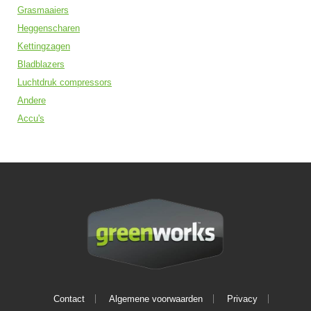
Grasmaaiers
Heggenscharen
Kettingzagen
Bladblazers
Luchtdruk compressors
Andere
Accu's
Contact
Algemene voorwaarden
Privacy