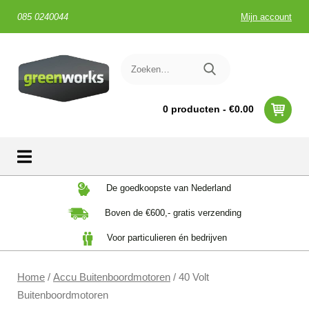
085 0240044
Mijn account
0 producten -
€
0.00
Skip
De goedkoopste van Nederland
to
Boven de €600,- gratis verzending
content
Voor particulieren én bedrijven
Home
/
Accu Buitenboordmotoren
/ 40 Volt
Buitenboordmotoren