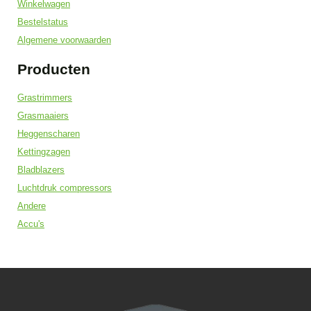
Winkelwagen
Bestelstatus
Algemene voorwaarden
Producten
Grastrimmers
Grasmaaiers
Heggenscharen
Kettingzagen
Bladblazers
Luchtdruk compressors
Andere
Accu's