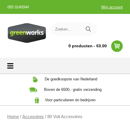
085 0240044
Mijn account
0 producten -
€
0.00
Skip
De goedkoopste van Nederland
to
Boven de €600,- gratis verzending
content
Voor particulieren én bedrijven
Home
/
Accesoires
/ 80 Volt Accesoires