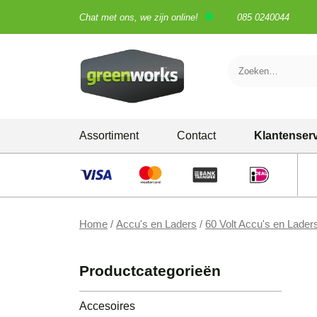
Chat met ons, we zijn online!
085 0240044
Skip
Assortiment
Contact
Klantenser
to
content
Grastrimmers
Grasmaaiers
Home
/
Accu's en Laders
/
60 Volt Accu's en Lader
Heggenscharen
Kettingzagen
Productcategorieën
Bladblazers
Accesoires