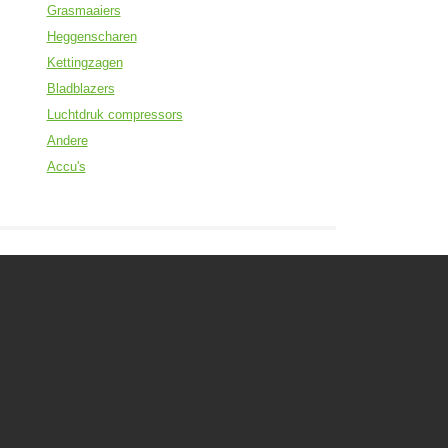
Grasmaaiers
Heggenscharen
Kettingzagen
Bladblazers
Luchtdruk compressors
Andere
Accu's