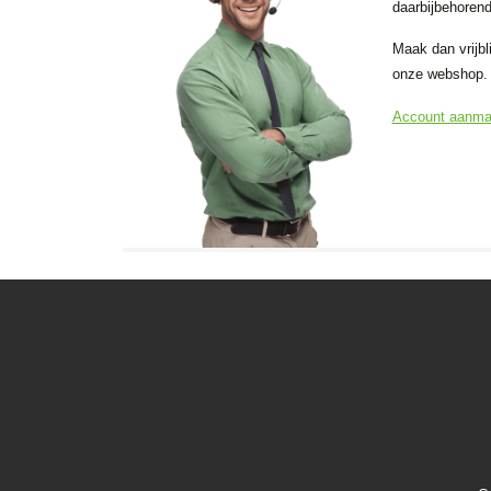
daarbijbehorend
Maak dan vrijbl
onze webshop.
Account aanm