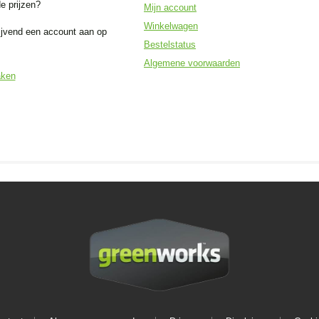
e prijzen?
Mijn account
Winkelwagen
ijvend een account aan op
Bestelstatus
Algemene voorwaarden
aken