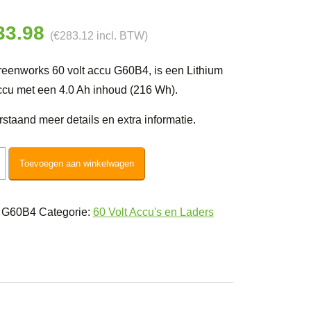
33.98
(
€
283.12
incl. BTW)
eenworks 60 volt accu G60B4, is een Lithium
ccu met een 4.0 Ah inhoud (216 Wh).
staand meer details en extra informatie.
nworks
Toevoegen aan winkelwagen
:
G60B4
Categorie:
60 Volt Accu's en Laders
um
4
l