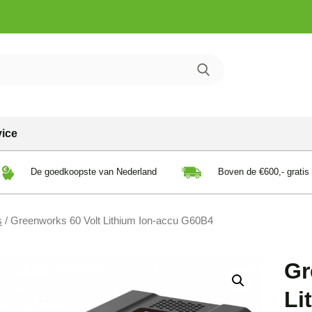
vice
De goedkoopste van Nederland
Boven de €600,- gratis
s
/ Greenworks 60 Volt Lithium Ion-accu G60B4
Gr
Li