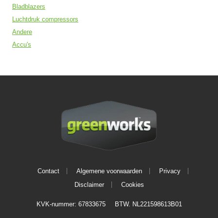
Bladblazers
Luchtdruk compressors
Andere
Accu's
Contact
Algemene voorwaarden
Privacy
Disclaimer
Cookies
KVK-nummer: 67833675
BTW. NL221598613B01