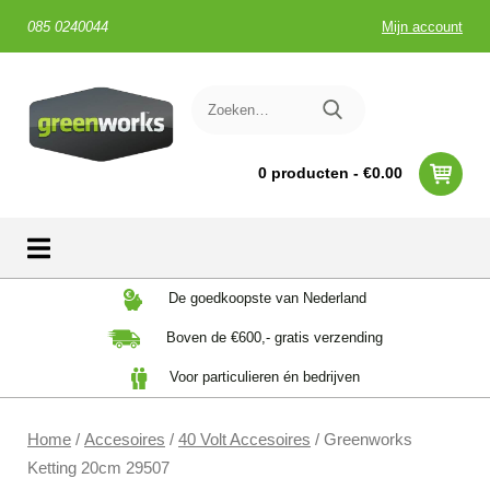
085 0240044
Mijn account
0 producten -
€
0.00
Skip
De goedkoopste van Nederland
to
Boven de €600,- gratis verzending
content
Voor particulieren én bedrijven
Home
/
Accesoires
/
40 Volt Accesoires
/ Greenworks
Ketting 20cm 29507