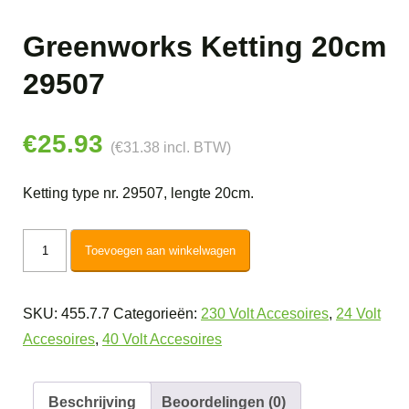
Greenworks Ketting 20cm
29507
€
25.93
(
€
31.38
incl. BTW)
Ketting type nr. 29507, lengte 20cm.
Greenworks
Toevoegen aan winkelwagen
Ketting
20cm
SKU:
455.7.7
Categorieën:
230 Volt Accesoires
,
24 Volt
29507
Accesoires
,
40 Volt Accesoires
aantal
Beschrijving
Beoordelingen (0)