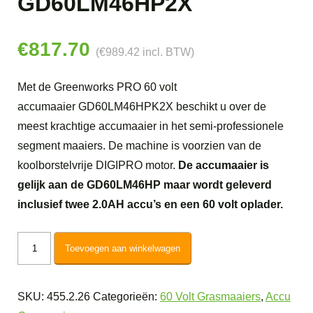
GD60LM46HP2X
€
817.70
(
€
989.42
incl. BTW)
Met de Greenworks PRO 60 volt
accumaaier GD60LM46HPK2X beschikt u over de
meest krachtige accumaaier in het semi-professionele
segment maaiers. De machine is voorzien van de
koolborstelvrije DIGIPRO motor.
De accumaaier is
gelijk aan de GD60LM46HP maar wordt geleverd
inclusief twee 2.0AH accu’s en een 60 volt oplader.
Greenworks
Toevoegen aan winkelwagen
60V
DigiPro
SKU:
455.2.26
Categorieën:
60 Volt Grasmaaiers
,
Accu
Accu