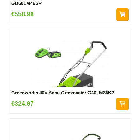
GD60LM46SP
€558.98
Greenworks 40V Accu Grasmaaier G40LM35K2
€324.97