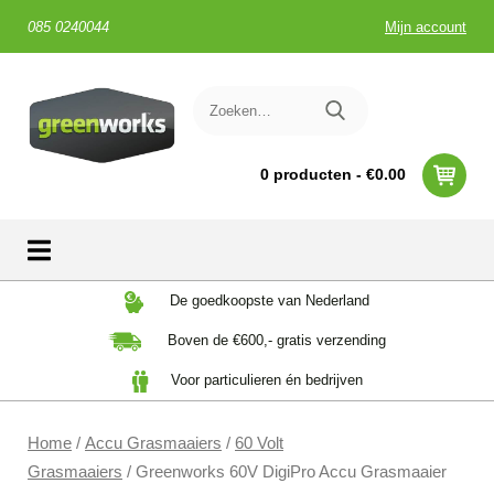
085 0240044
Mijn account
0 producten -
€
0.00
Skip
De goedkoopste van Nederland
to
Boven de €600,- gratis verzending
content
Voor particulieren én bedrijven
Home
/
Accu Grasmaaiers
/
60 Volt
Grasmaaiers
/ Greenworks 60V DigiPro Accu Grasmaaier