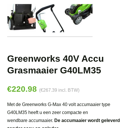
Greenworks 40V Accu
Grasmaaier G40LM35
€
220.98
(
€
267.39
incl. BTW)
Met de Greenworks G-Max 40 volt accumaaier type
G40LM35 heeft u een zeer compacte en
wendbare accumaaier.
De accumaaier wordt geleverd