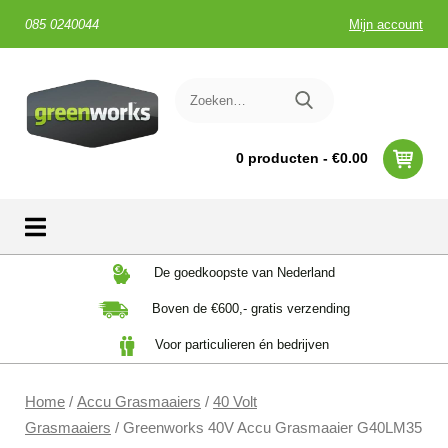
085 0240044
Mijn account
0 producten -
€
0.00
Skip
De goedkoopste van Nederland
to
Boven de €600,- gratis verzending
content
Voor particulieren én bedrijven
Home
/
Accu Grasmaaiers
/
40 Volt
Grasmaaiers
/ Greenworks 40V Accu Grasmaaier G40LM35