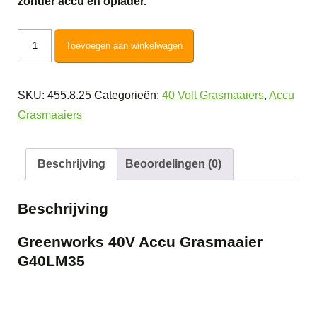
zonder accu en oplader.
Greenworks
Toevoegen aan winkelwagen
40V
Accu
SKU:
455.8.25
Categorieën:
40 Volt Grasmaaiers
,
Accu
Grasmaaier
Grasmaaiers
G40LM35
aantal
Beschrijving
Beoordelingen (0)
Beschrijving
Greenworks 40V Accu Grasmaaier
G40LM35