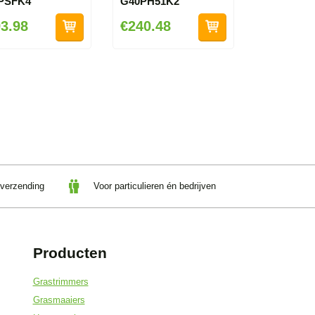
PSFK4
G40PH51K2
3.98
€240.48
 verzending
Voor particulieren én bedrijven
Producten
Grastrimmers
Grasmaaiers