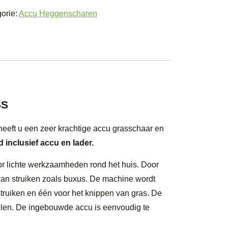
orie:
Accu Heggenscharen
chaar
GS
l
GS
heeft u een zeer krachtige accu grasschaar en
 inclusief accu en lader.
or lichte werkzaamheden rond het huis. Door
 van struiken zoals buxus. De machine wordt
struiken en één voor het knippen van gras. De
elen. De ingebouwde accu is eenvoudig te