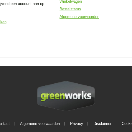
Winkelwagen
ijvend een account aan op
Bestelstatus
Algemene voorwaarden
aken
ontact
Algemene voorwaarden
Privacy
Disclaimer
Cooki