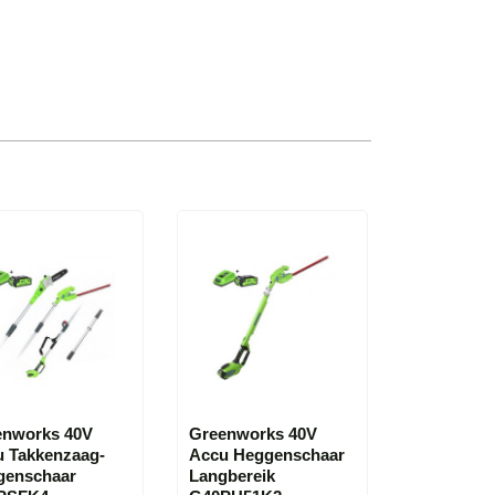
enworks 40V
Greenworks 40V
u Takkenzaag-
Accu Heggenschaar
genschaar
Langbereik