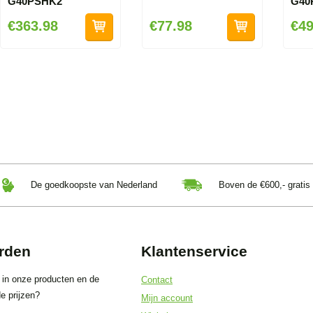
G40PSHK2
G40
€363.98
€77.98
€49
De goedkoopste van Nederland
Boven de €600,- gratis
rden
Klantenservice
 in onze producten en de
Contact
e prijzen?
Mijn account