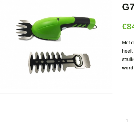
G7
€
8
Met d
heeft
strui
wordt
Gree
7,2