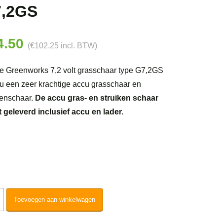
,2GS
4.50
(
€
102.25
incl. BTW)
e Greenworks 7,2 volt grasschaar type G7,2GS
 u een zeer krachtige accu grasschaar en
kenschaar.
De accu gras- en struiken schaar
 geleverd inclusief accu en lader.
nworks
Toevoegen aan winkelwagen