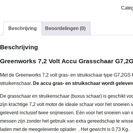
Volt
Categ
Accu
Grass
G7,2
Beschrijving
Beoordelingen (0)
aanta
Beschrijving
Greenworks 7,2 Volt Accu Grasschaar G7,2
Met de Greenworks 7,2 volt gras- en struikschaar type G7,2GS 
struikenschaar.
De accu gras- en struikschaar wordt geleverd
De grasschaar en struikenschaar (buxus schaar) is geschikt vo
zijn krachtige 7,2 volt motor de ideale schaar voor het snoeien
geleverd inclusief twee snijmessen. Eén voor het snoeien van 
messen zijn zonder het gebruik van extra gereedschap te wiss
laden met de meegeleverde oplader . Het gewicht is 0,73 Kg.