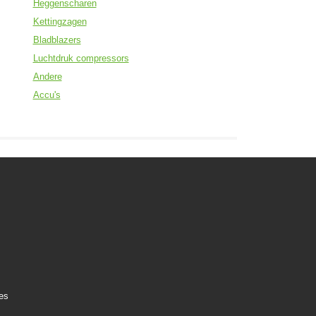
Heggenscharen
Kettingzagen
Bladblazers
Luchtdruk compressors
Andere
Accu's
es