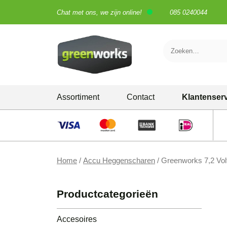
Chat met ons, we zijn online!
085 0240044
Skip
Assortiment
Contact
Klantenser
to
content
Grastrimmers
Grasmaaiers
Home
/
Accu Heggenscharen
/ Greenworks 7,2 Vo
Heggenscharen
Kettingzagen
Productcategorieën
Bladblazers
Accesoires