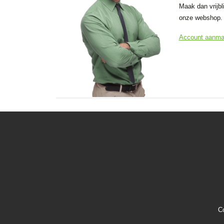
Maak dan vrijbl
onze webshop.
Account aanm
C