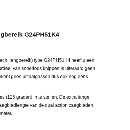
l
ngbereik G24PH51K4
each, langbereik) type G24PH51K4 heeft u een
rdeel van snoerloos knippen is uiteraard geen
tekent geen uitlaatgassen dus ook nog eens
ies (125 graden) in te stellen. De extra lange
zaagbladlengte van de dual action zaagbladen
meter.