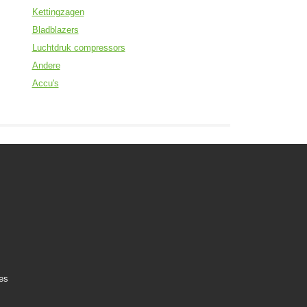
Kettingzagen
Bladblazers
Luchtdruk compressors
Andere
Accu's
es