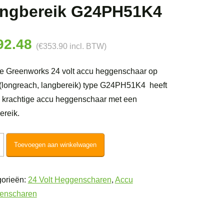
ngbereik G24PH51K4
92.48
(
€
353.90
incl. BTW)
e Greenworks 24 volt accu heggenschaar op
 (longreach, langbereik) type G24PH51K4 heeft
 krachtige accu heggenschaar met een
ereik.
nworks
Toevoegen aan winkelwagen
orieën:
24 Volt Heggenscharen
,
Accu
enscharen
enschaar
ereik
H51K4