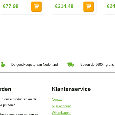
€77.98
€214.48
€24
De goedkoopste van Nederland
Boven de €600,- gratis
rden
Klantenservice
 in onze producten en de
Contact
e prijzen?
Mijn account
Winkelwagen
ijvend een account aan op