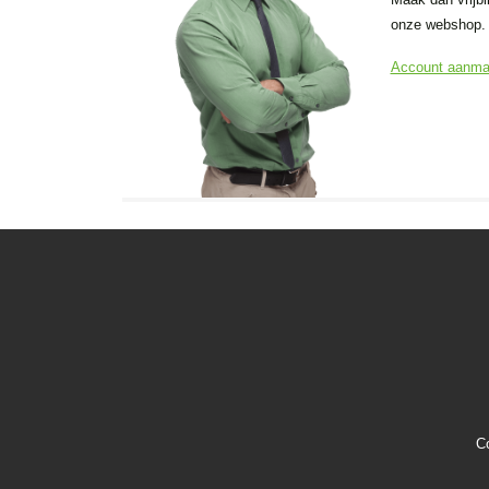
onze webshop.
Account aanm
C