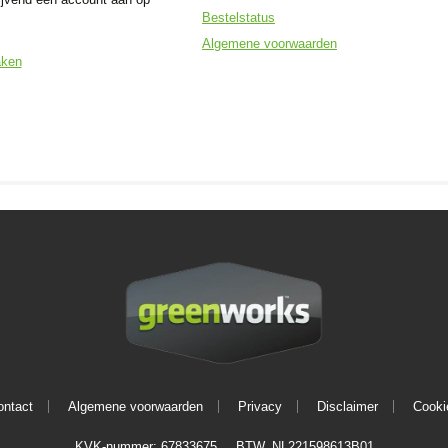
Bestelstatus
Algemene voorwaarden
aken
ontact
Algemene voorwaarden
Privacy
Disclaimer
Cooki
KVK-nummer: 67833675
BTW. NL221598613B01