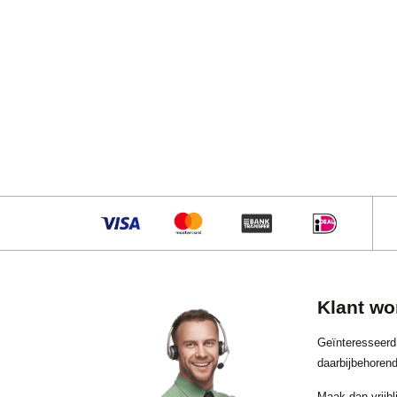
Klant wo
Geïnteresseerd
daarbijbehorend
Maak dan vrijbl