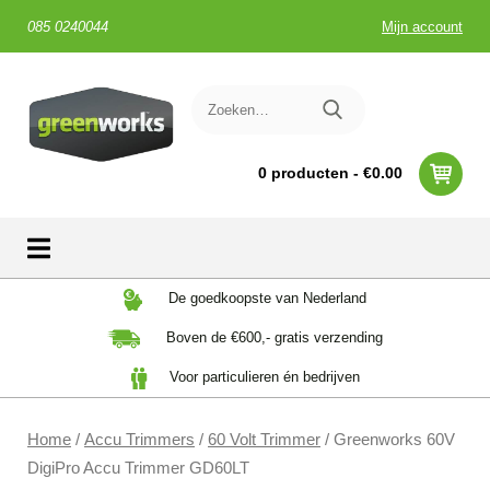
085 0240044
Mijn account
0 producten -
€
0.00
Skip
De goedkoopste van Nederland
to
Boven de €600,- gratis verzending
content
Voor particulieren én bedrijven
Home
/
Accu Trimmers
/
60 Volt Trimmer
/ Greenworks 60V
DigiPro Accu Trimmer GD60LT