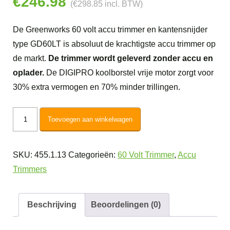
€
246.98
(
€
298.85
incl. BTW)
De Greenworks 60 volt accu trimmer en kantensnijder
type GD60LT is absoluut de krachtigste accu trimmer op
de markt.
De trimmer wordt geleverd zonder accu en
oplader.
De DIGIPRO koolborstel vrije motor zorgt voor
30% extra vermogen en 70% minder trillingen.
Greenworks
Toevoegen aan winkelwagen
60V
DigiPro
SKU:
455.1.13
Categorieën:
60 Volt Trimmer
,
Accu
Accu
Trimmers
Trimmer
GD60LT
aantal
Beschrijving
Beoordelingen (0)