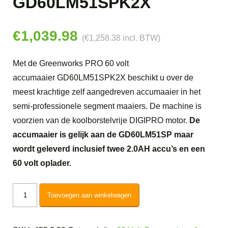
GD60LM51SPK2X
€
1,039.98
(
€
1,258.38
incl. BTW)
Met de Greenworks PRO 60 volt
accumaaier GD60LM51SPK2X beschikt u over de
meest krachtige zelf aangedreven accumaaier in het
semi-professionele segment maaiers. De machine is
voorzien van de koolborstelvrije DIGIPRO motor.
De
accumaaier is gelijk aan de GD60LM51SP maar
wordt geleverd inclusief twee 2.0AH accu’s en een
60 volt oplader.
Greenworks
Toevoegen aan winkelwagen
60V
DigiPro