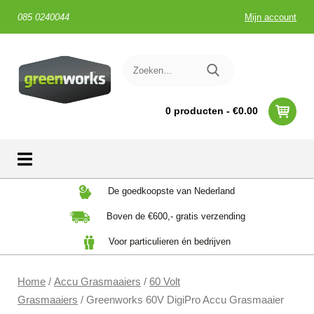
085 0240044
Mijn account
0 producten -
€
0.00
Skip
De goedkoopste van Nederland
to
Boven de €600,- gratis verzending
content
Voor particulieren én bedrijven
Home
/
Accu Grasmaaiers
/
60 Volt
Grasmaaiers
/ Greenworks 60V DigiPro Accu Grasmaaier