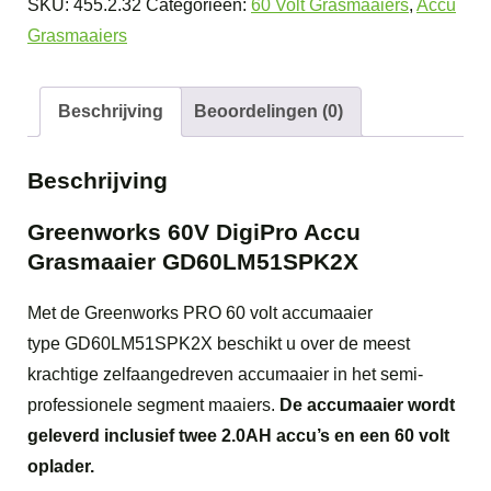
SKU:
455.2.32
Categorieën:
60 Volt Grasmaaiers
,
Accu
Accu
Grasmaaiers
Grasmaaier
GD60LM51SPK2X
aantal
Beschrijving
Beoordelingen (0)
Beschrijving
Greenworks 60V DigiPro Accu
Grasmaaier GD60LM51SPK2X
Met de Greenworks PRO 60 volt accumaaier
type GD60LM51SPK2X beschikt u over de meest
krachtige zelfaangedreven accumaaier in het semi-
professionele segment maaiers.
De accumaaier wordt
geleverd inclusief twee 2.0AH accu’s en een 60 volt
oplader.