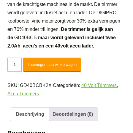
van de krachtigste machines in de markt. De trimmer
wordt geleverd inclusief accu en lader. De DIGIPRO
koolborstel vrije motor zorgt voor 30% extra vermogen
en 70% minder trillingen.
De trimmer is gelijk aan
de
GD40BCB
maar wordt geleverd inclusief twee
2.0Ah accu’s en een 40volt accu lader.
Greenworks
Toevoegen aan winkelwagen
40V
DigiPro
SKU:
GD40BCBK2X
Categorieën:
40 Volt Trimmers
,
Accu
Accu Trimmers
Trimmer
en
Bosmaaier
Beschrijving
Beoordelingen (0)
GD40BCBK2X
aantal
Beschrijving