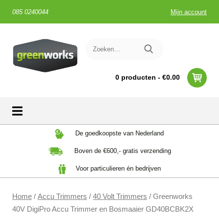
085 0240044
Mijn account
0 producten -
€
0.00
Skip
De goedkoopste van Nederland
to
Boven de €600,- gratis verzending
content
Voor particulieren én bedrijven
Home
/
Accu Trimmers
/
40 Volt Trimmers
/ Greenworks
40V DigiPro Accu Trimmer en Bosmaaier GD40BCBK2X