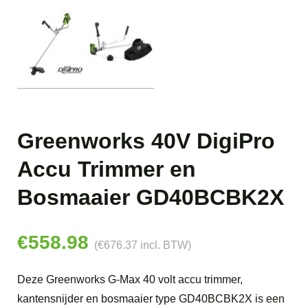
Greenworks 40V DigiPro
Accu Trimmer en
Bosmaaier GD40BCBK2X
€
558.98
(
€
676.37
incl. BTW)
Deze Greenworks G-Max 40 volt accu trimmer,
kantensnijder en bosmaaier type GD40BCBK2X is een