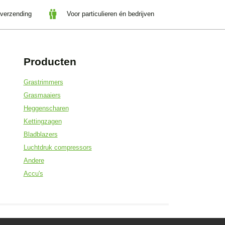
 verzending
Voor particulieren én bedrijven
Producten
Grastrimmers
Grasmaaiers
Heggenscharen
Kettingzagen
Bladblazers
Luchtdruk compressors
Andere
Accu's