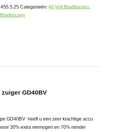
:
455.5.25
Categorieën:
40 Volt Bladblazers
,
Bladblazers
lazer
r
0BV
l
n zuiger GD40BV
type GD40BV heeft u een zeer krachtige accu
gt voor 30% extra vermogen en 70% minder