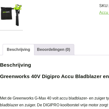
SKU
Accu
Accu 
Bladb
en
zuige
GD4
aanta
Beschrijving
Beoordelingen (0)
Beschrijving
Greenworks 40V Digipro Accu Bladblazer e
Met de Greenworks G-Max 40 volt accu bladblazer- en zuiger 
bladblazer en zuiger. De DIGIPRO koolborstel vrije motor zor