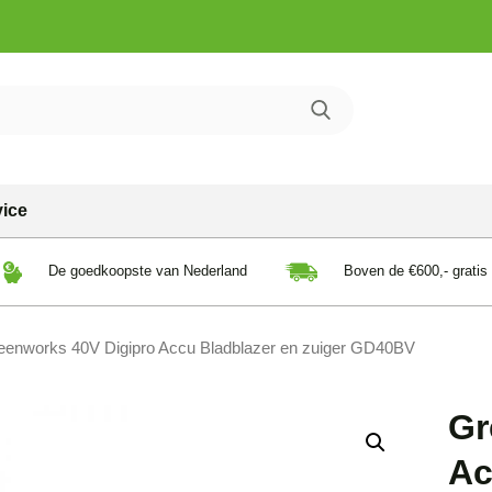
vice
De goedkoopste van Nederland
Boven de €600,- gratis
eenworks 40V Digipro Accu Bladblazer en zuiger GD40BV
Gr
Ac