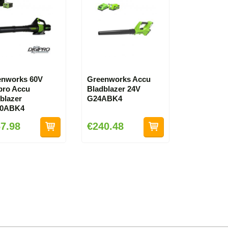
enworks 60V
Greenworks Accu
pro Accu
Bladblazer 24V
blazer
G24ABK4
0ABK4
7.98
€240.48