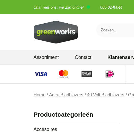
Chat met ons, we zijn online!
085 0240044
Skip
Assortiment
Contact
Klantenser
to
content
Grastrimmers
Grasmaaiers
Home
/
Accu Bladblazers
/
40 Volt Bladblazers
/ Gr
Heggenscharen
Kettingzagen
Productcategorieën
Bladblazers
Accesoires