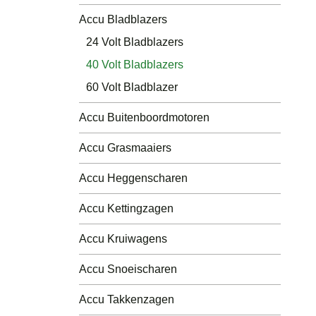
Luchtdruk Compressors
Accu Bladblazers
24 Volt Bladblazers
Andere
40 Volt Bladblazers
Accu´s
60 Volt Bladblazer
Accu Buitenboordmotoren
Accu Grasmaaiers
Accu Heggenscharen
Accu Kettingzagen
Accu Kruiwagens
Accu Snoeischaren
Accu Takkenzagen