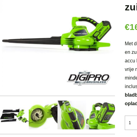
zu
€
1
Met d
en zu
accu 
vrije
minde
inclu
bladb
oplad
Gree
40V
Digip