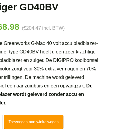
iger GD40BV
68.98
(
€
204.47
incl. BTW)
e Greenworks G-Max 40 volt accu bladblazer-
iger type GD40BV heeft u een zeer krachtige
bladblazer en zuiger. De DIGIPRO koolborstel
 motor zorgt voor 30% extra vermogen en 70%
r trillingen. De machine wordt geleverd
sief een aanzuigbuis en een opvangzak.
De
lazer wordt geleverd zonder accu en
er.
nworks
Toevoegen aan winkelwagen
ro