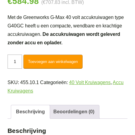
€
584.98
(
€
707.83
incl. BTW)
Met de Greenworks G-Max 40 volt accukruiwagen type
G40GC heeft u een compacte, wendbare en krachtige
accukruiwagen.
De accukruiwagen wordt geleverd
zonder accu en oplader.
Greenworks
Toevoegen aan winkelwagen
40V
Accu
SKU:
455.10.1
Categorieën:
40 Volt Kruiwagens
,
Accu
Kruiwagen
Kruiwagens
G40GC
aantal
Beschrijving
Beoordelingen (0)
Beschrijving