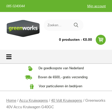
085 0240044
Mijn account
0 producten -
€
0.00
Skip
De goedkoopste van Nederland
to
Boven de €600,- gratis verzending
content
Voor particulieren én bedrijven
Home
/
Accu Kruiwagens
/
40 Volt Kruiwagens
/ Greenworks
40V Accu Kruiwagen G40GC