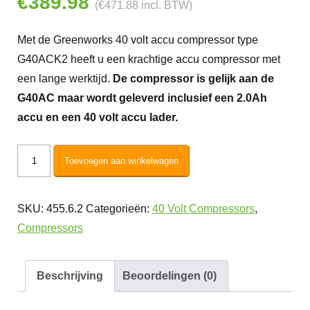
€
389.98
(
€
471.88
incl. BTW)
Met de Greenworks 40 volt accu compressor type
G40ACK2 heeft u een krachtige accu compressor met
een lange werktijd.
De compressor is gelijk aan de
G40AC maar wordt geleverd inclusief een 2.0Ah
accu en een 40 volt accu lader.
Greenworks
Toevoegen aan winkelwagen
40V
Accu
SKU:
455.6.2
Categorieën:
40 Volt Compressors
,
Compressor
Compressors
G40ACK2
aantal
Beschrijving
Beoordelingen (0)