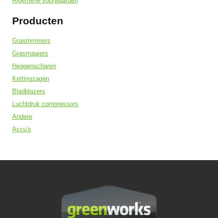
Algemene voorwaarden
Producten
Grastrimmers
Grasmaaiers
Heggenscharen
Kettingzagen
Bladblazers
Luchtdruk compressors
Andere
Accu's