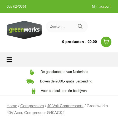
085 0240044
Mijn account
0 producten -
€
0.00
Skip
De goedkoopste van Nederland
to
Boven de €600,- gratis verzending
content
Voor particulieren én bedrijven
Home
/
Compressors
/
40 Volt Compressors
/ Greenworks
40V Accu Compressor G40ACK2