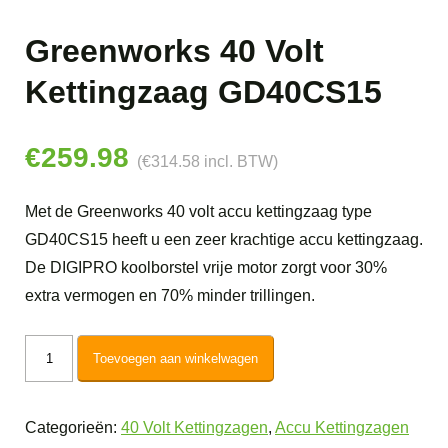
Greenworks 40 Volt
Kettingzaag GD40CS15
€
259.98
(
€
314.58
incl. BTW)
Met de Greenworks 40 volt accu kettingzaag type
GD40CS15 heeft u een zeer krachtige accu kettingzaag.
De DIGIPRO koolborstel vrije motor zorgt voor 30%
extra vermogen en 70% minder trillingen.
Greenworks
Toevoegen aan winkelwagen
40
Volt
Categorieën:
40 Volt Kettingzagen
,
Accu Kettingzagen
Kettingzaag