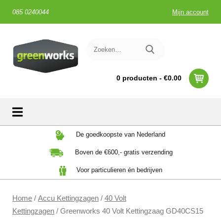
085 0240044
Mijn account
0 producten -
€
0.00
Skip
De goedkoopste van Nederland
to
Boven de €600,- gratis verzending
content
Voor particulieren én bedrijven
Home
/
Accu Kettingzagen
/
40 Volt
Kettingzagen
/ Greenworks 40 Volt Kettingzaag GD40CS15